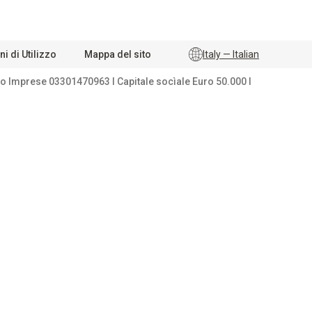
i di Utilizzo
Mappa del sito
Italy — Italian
tro Imprese 03301470963 I Capitale socìale Euro 50.000 I