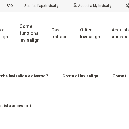
FAQ
Scarica l'app Invisalign
Accedi a My Invisalign
Come
 di
Casi
Ottieni
Acquist
funziona
lign
trattabili
Invisalign
accesso
Invisalign
ché Invisalign è diverso?
Costo di Invisalign
Come fun
quista accessori