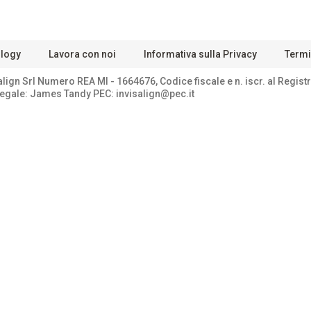
ology
Lavora con noi
Informativa sulla Privacy
Termin
lign Srl Numero REA Ml - 1664676, Codice fiscale e n. iscr. al Regis
. legale: James Tandy PEC: invisalign@pec.it