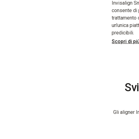
Invisalign Sm
consente di p
trattamento 
un'unica piat
predicibili.
Scopri di pi
Svi
Gli aligner 