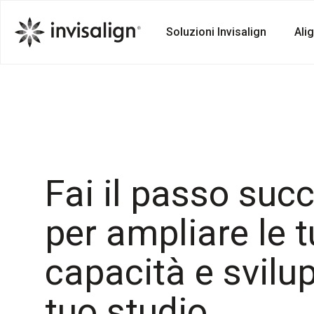
Soluzioni Invisalign
Ali
Fai il passo suc
per ampliare le 
capacità e svilup
tuo studio.