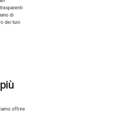
del
trasparenti
iano di
o dei tuoi
 più
siamo offrire