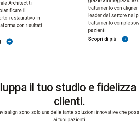
grazie all'integrazione 
ile Architect ti
trattamento con aligner 
ianificare il
leader del settore nel p
orto-restaurativo in
trattamento complessiv
taforma con risultati
pazienti.
Scopri di più
ù
luppa il tuo studio e fidelizza
clienti.
Invisalign sono solo una delle tante soluzioni innovative che pos
ai tuoi pazienti.