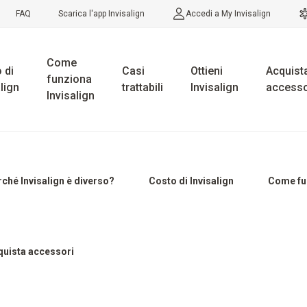
FAQ
Scarica l'app Invisalign
Accedi a My Invisalign
Come
 di
Casi
Ottieni
Acquist
funziona
lign
trattabili
Invisalign
accesso
Invisalign
ché Invisalign è diverso?
Costo di Invisalign
Come fun
quista accessori