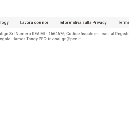
ology
Lavora con noi
Informativa sulla Privacy
Termin
lign Srl Numero REA Ml - 1664676, Codice fiscale e n. iscr. al Regis
. legale: James Tandy PEC: invisalign@pec.it