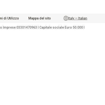
i di Utilizzo
Mappa del sito
Italy — Italian
tro Imprese 03301470963 I Capitale socìale Euro 50.000 I