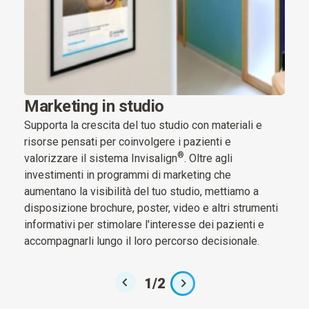
Marketing in studio
Con
Supporta la crescita del tuo studio con materiali e
Abbia
risorse pensati per coinvolgere i pazienti e
dalla
®
valorizzare il sistema Invisalign
. Oltre agli
spon
investimenti in programmi di marketing che
la do
aumentano la visibilità del tuo studio, mettiamo a
medi
disposizione brochure, poster, video e altri strumenti
informativi per stimolare l'interesse dei pazienti e
accompagnarli lungo il loro percorso decisionale.
1
/
2