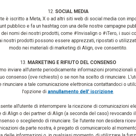
12.
SOCIAL MEDIA
nte è iscritto a Meta, X o ad altri siti web di social media con imp
unt pubblico e fa un hashtag con una delle nostre campagne pub
 dei nomi dei nostri prodotti, come #Invisalign o #iTero, i suoi 
 ai nostri prodotti possono essere apprezzati, ripostati o utilizzati
modo nei materiali di marketing di Align, ove consentito.
13.
MARKETING E RIFIUTO DEL CONSENSO
o inviare all'utente periodicamente informazioni promozionali s
uo consenso (ove richiesto) o se non ha scelto di rinunciare. L'u
rinunciare a tale comunicazione elettronica contattandoci o util
l'opzione di
annullamento dell' iscrizione
.
sente all'utente di interrompere la ricezione di comunicazioni el
e di Align o dei partner di Align (a seconda del caso) revocando il
nsenso o scegliendo di rinunciare. Se l'utente non desidera ricev
icazioni da parte nostra, è pregato di comunicarcelo al momento
ta delle informazioni o, in qualsiasi momento, di utilizzare la funz