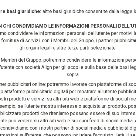
tre basi giuridiche:
altre basi giuridiche consentite dalla legge l
 CHI CONDIVIDIAMO LE INFORMAZIONI PERSONALI DELL'U
o condividere le informazioni personali dell'utente per motivi le
fornitura di servizi, con i Membri del Gruppo, i partner pubblicitar
gli organi legali e altre terze parti selezionate.
Membri del Gruppo: potremmo condividere le informazioni pers
'utente con società Align per gli scopi e sulla base delle basi lega
sopra.
ner pubblicitari online: potremmo lavorare con piattaforme di so
 piattaforme pubblicitarie digitali per mostrare all'utente pubblicit
stri prodotti e servizi su altri siti web e piattaforme di social m
sempio, se l'utente mostra interesse o acquista un prodotto, p
blicizzare prodotti che riteniamo possano essere di suo intere
ente può vedere su altri siti web e sui suoi feed di social media. A
condividiamo con i nostri partner di social media e pubblicità dig
rmazioni sull'utente, che possono includere l'acquisto, l'età, il se