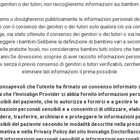
genitori o dei tutori, non raccoglieremo informazioni sui bambini.
remo o divulgheremo pubblicamente le informazioni personali de
e con il consenso dei genitori o dei tutori solo qualora ciò sia co
ge, sia stato ottenuto il consenso dei genitori o dei tutori o sia 
teggere i bambini.Sebbene la definizione di bambino vari a secon
delle pratiche locali, noi consideriamo bambini tutti coloro che h
 anni.Se dovessimo scoprire di aver raccolto informazioni person
 senza il previo consenso di genitori o tutori verificabili, cerch
eliminare tali informazioni il prima possibile.
onsapevoli che l'utente ha firmato un consenso informato 
 che l'Invisalign Provider ci abbia fornito informazioni per
sibili del paziente, che lo autorizza a fornirci e a gestire le
mazioni personali sensibili e a consentirci di utilizzare, elab
dere, trasferire, archiviare e proteggere le informazioni p
sibili del paziente secondo le modalità descritte nella pres
mativa e nella Privacy Policy del sito Invisalign DoctorRacc
 di informazioni personali sensibiliLe informazioni personali 