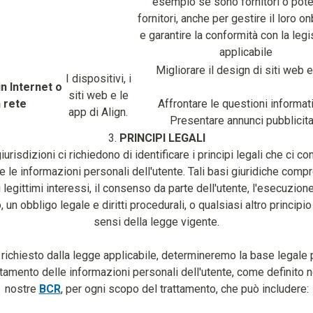
esempio se sono fornitori o pote
fornitori, anche per gestire il loro o
e garantire la conformità con la leg
applicabile
Migliorare il design di siti web e
I dispositivi, i
in Internet o
siti web e le
n rete
Affrontare le questioni informat
app di Align.
Presentare annunci pubblicitar
3.
PRINCIPI LEGALI
iurisdizioni ci richiedono di identificare i principi legali che ci c
are le informazioni personali dell'utente. Tali basi giuridiche comp
i legittimi interessi, il consenso da parte dell'utente, l'esecuzione
, un obbligo legale e diritti procedurali, o qualsiasi altro principio
sensi della legge vigente.
richiesto dalla legge applicabile, determineremo la base legale p
ttamento delle informazioni personali dell'utente, come definito n
nostre
BCR
, per ogni scopo del trattamento, che può includere: