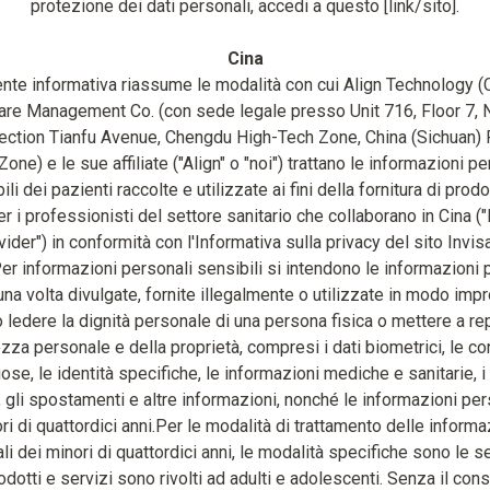
protezione dei dati personali, accedi a questo [link/sito].
Cina
nte informativa riassume le modalità con cui Align Technology 
are Management Co. (con sede legale presso Unit 716, Floor 7, 
ection Tianfu Avenue, Chengdu High-Tech Zone, China (Sichuan) P
Zone) e le sue affiliate ("Align" o "noi") trattano le informazioni pe
ili dei pazienti raccolte e utilizzate ai fini della fornitura di prodo
er i professionisti del settore sanitario che collaborano in Cina ("
ider") in conformità con l'Informativa sulla privacy del sito Invis
er informazioni personali sensibili si intendono le informazioni 
una volta divulgate, fornite illegalmente o utilizzate in modo impr
ledere la dignità personale di una persona fisica o mettere a re
ezza personale e della proprietà, compresi i dati biometrici, le co
iose, le identità specifiche, le informazioni mediche e sanitarie, i
i, gli spostamenti e altre informazioni, nonché le informazioni per
ri di quattordici anni.Per le modalità di trattamento delle informa
i dei minori di quattordici anni, le modalità specifiche sono le s
odotti e servizi sono rivolti ad adulti e adolescenti. Senza il co