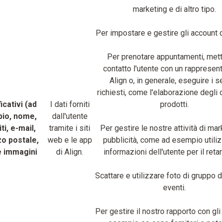
marketing e di altro tipo.
Per impostare e gestire gli account 
Per prenotare appuntamenti, mett
contatto l'utente con un rappresent
Align o, in generale, eseguire i s
richiesti, come l'elaborazione degli o
icativi (ad
I dati forniti
prodotti.
io, nome,
dall'utente
ti, e-mail,
tramite i siti
Per gestire le nostre attività di mar
zo postale,
web e le app
pubblicità, come ad esempio utiliz
e immagini
di Align.
informazioni dell'utente per il reta
Scattare e utilizzare foto di gruppo d
eventi.
Per gestire il nostro rapporto con gli 