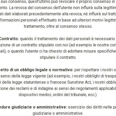
 suo consenso, quest'ultimo può revocare il proprio consenso in 
to. La revoca del consenso dell'utente non influirà sulla legittim
li dati elaborati precedentemente alla revoca, né influirà sul tra
nformazioni personali effettuato in base ad ulteriori motivi legittim
trattamento, oltre al consenso stesso.
Contratto:
quando il trattamento dei dati personali è necessario
zione di un contratto stipulato con noi (ad esempio le nostre co
uali), o quando l'utente ci ha chiesto di adottare misure specifiche
stipulare il contratto.
etto di un obbligo legale o normativo:
per rispettare i nostri 
i sensi della legge vigente (ad esempio, i nostri obblighi di trasp
 della legge statunitense o francese Sunshine Act, i nostri obbli
ione dei reclami e di indagine ai sensi dei regolamenti applicabil
dispositivi medici, ordini del tribunale, ecc.).
dure giudiziarie o amministrative:
esercizio dei diritti nelle 
giudiziarie o amministrative.