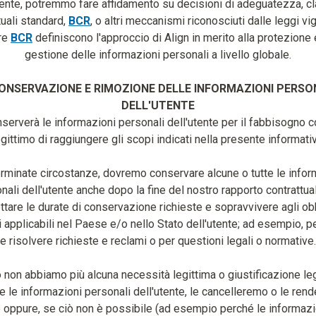
tente, potremmo fare affidamento su decisioni di adeguatezza, c
tuali standard,
BCR
, o altri meccanismi riconosciuti dalle leggi vig
re
BCR
definiscono l'approccio di Align in merito alla protezione 
gestione delle informazioni personali a livello globale.
ONSERVAZIONE E RIMOZIONE DELLE INFORMAZIONI PERSO
DELL'UTENTE
nserverà le informazioni personali dell'utente per il fabbisogno c
egittimo di raggiungere gli scopi indicati nella presente informativ
erminate circostanze, dovremo conservare alcune o tutte le infor
nali dell'utente anche dopo la fine del nostro rapporto contrattua
ttare le durate di conservazione richieste e sopravvivere agli ob
 applicabili nel Paese e/o nello Stato dell'utente; ad esempio, p
e risolvere richieste e reclami o per questioni legali o normative.
non abbiamo più alcuna necessità legittima o giustificazione le
re le informazioni personali dell'utente, le cancelleremo o le re
oppure, se ciò non è possibile (ad esempio perché le informaz