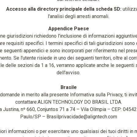
Accesso alla directory principale della scheda SD:
utilizz
l'analisi degli arresti anomali.
Appendice Paese
ne giurisdizioni richiedono l'inclusione di informazioni aggiuntiv
e requisiti specifici. I termini specifici di tali giurisdizioni sono
le seguenti appendici e sono incorporati per riferimento nel pres
nto. Se l'utente risiede in uno dei seguenti territori, oltre al co
le delle sezioni da 1 a 16, verranno applicate anche le seguenti 
dell'avviso.
Brasile
 domande in merito alla presente Informativa sulla Privacy, ti invi
contattare:ALIGN TECHNOLOGY DO BRASIL LTDA.
a Justina, nº 660, Conjuntos 71 a 74 – Vila Olímpia – CEP: 0454
Paulo/SP – Brasilprivacidade@aligntech.com
iori informazioni o per esercitare uno qualsiasi dei tuoi diritti in 