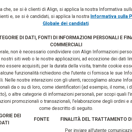
a che, se si è clienti di Align, si applica la nostra Informativa sul
lienti e, se si è candidati, si applica la nostra
Informativa sulla 
Globale dei candidati
.
TEGORIE DI DATI, FONTI DI INFORMAZIONI PERSONALI E FIN
COMMERCIALI
rale, non è necessario condividere con Align Informazioni perso
i nostri siti web o le nostre applicazioni, ad eccezione dei dati li
o essere acquisiti, per la durata della visita, tramite cookie esse
, alcune funzionalità richiedono che l'utente ci fornisca le sue Inf
i. Nelle nostre interazioni con gli utenti, raccogliamo alcune Inf
onali da o su di loro, come identificatori (ad esempio, il nome, i da
to), o altre categorie di informazioni personali, per scopi quali l'i
ioni promozionali o transazionali, l'elaborazione degli ordini e a
come descritto di seguito.
ORIE DEI
FONTE
FINALITÀ DEL TRATTAMENTO DE
DATI
Per inviare all'utente comunicazi