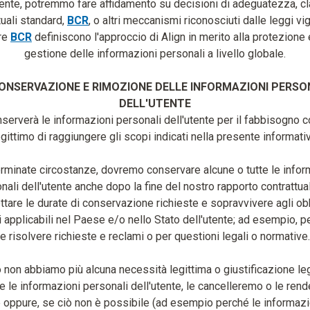
tente, potremmo fare affidamento su decisioni di adeguatezza, c
tuali standard,
BCR
, o altri meccanismi riconosciuti dalle leggi vig
re
BCR
definiscono l'approccio di Align in merito alla protezione 
gestione delle informazioni personali a livello globale.
ONSERVAZIONE E RIMOZIONE DELLE INFORMAZIONI PERSO
DELL'UTENTE
nserverà le informazioni personali dell'utente per il fabbisogno c
egittimo di raggiungere gli scopi indicati nella presente informativ
erminate circostanze, dovremo conservare alcune o tutte le infor
nali dell'utente anche dopo la fine del nostro rapporto contrattua
ttare le durate di conservazione richieste e sopravvivere agli ob
 applicabili nel Paese e/o nello Stato dell'utente; ad esempio, p
e risolvere richieste e reclami o per questioni legali o normative.
non abbiamo più alcuna necessità legittima o giustificazione le
re le informazioni personali dell'utente, le cancelleremo o le re
oppure, se ciò non è possibile (ad esempio perché le informaz