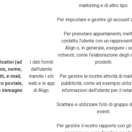
marketing e di altro tipo.
Per impostare e gestire gli account 
Per prenotare appuntamenti, mett
contatto l'utente con un rappresent
Align o, in generale, eseguire i s
richiesti, come l'elaborazione degli o
icativi (ad
I dati forniti
prodotti.
io, nome,
dall'utente
ti, e-mail,
tramite i siti
Per gestire le nostre attività di mar
zo postale,
web e le app
pubblicità, come ad esempio utiliz
e immagini
di Align.
informazioni dell'utente per il reta
Scattare e utilizzare foto di gruppo d
eventi.
Per gestire il nostro rapporto con gli 