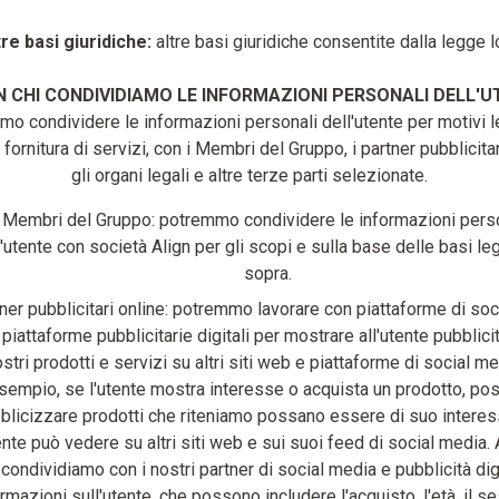
tre basi giuridiche:
altre basi giuridiche consentite dalla legge l
 CHI CONDIVIDIAMO LE INFORMAZIONI PERSONALI DELL'U
o condividere le informazioni personali dell'utente per motivi le
fornitura di servizi, con i Membri del Gruppo, i partner pubblicitar
gli organi legali e altre terze parti selezionate.
Membri del Gruppo: potremmo condividere le informazioni pers
'utente con società Align per gli scopi e sulla base delle basi lega
sopra.
ner pubblicitari online: potremmo lavorare con piattaforme di so
 piattaforme pubblicitarie digitali per mostrare all'utente pubblicit
stri prodotti e servizi su altri siti web e piattaforme di social m
sempio, se l'utente mostra interesse o acquista un prodotto, p
blicizzare prodotti che riteniamo possano essere di suo intere
ente può vedere su altri siti web e sui suoi feed di social media. A
condividiamo con i nostri partner di social media e pubblicità dig
rmazioni sull'utente, che possono includere l'acquisto, l'età, il se