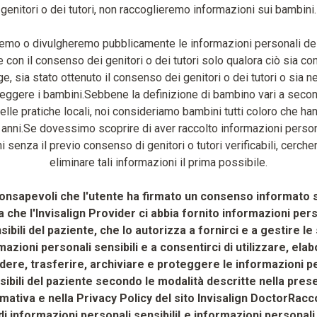
genitori o dei tutori, non raccoglieremo informazioni sui bambini.
remo o divulgheremo pubblicamente le informazioni personali de
e con il consenso dei genitori o dei tutori solo qualora ciò sia co
ge, sia stato ottenuto il consenso dei genitori o dei tutori o sia 
teggere i bambini.Sebbene la definizione di bambino vari a secon
delle pratiche locali, noi consideriamo bambini tutti coloro che h
 anni.Se dovessimo scoprire di aver raccolto informazioni person
 senza il previo consenso di genitori o tutori verificabili, cerch
eliminare tali informazioni il prima possibile.
onsapevoli che l'utente ha firmato un consenso informato 
 che l'Invisalign Provider ci abbia fornito informazioni per
sibili del paziente, che lo autorizza a fornirci e a gestire le
mazioni personali sensibili e a consentirci di utilizzare, elab
dere, trasferire, archiviare e proteggere le informazioni p
sibili del paziente secondo le modalità descritte nella pres
mativa e nella Privacy Policy del sito Invisalign DoctorRacc
 di informazioni personali sensibiliLe informazioni personali 