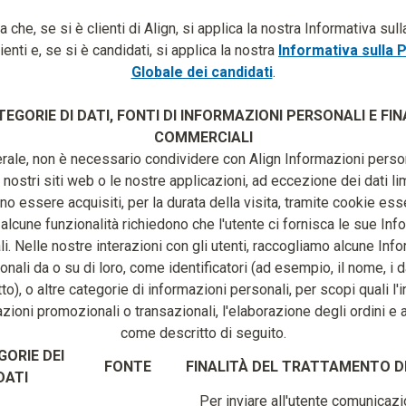
a che, se si è clienti di Align, si applica la nostra Informativa sul
lienti e, se si è candidati, si applica la nostra
Informativa sulla 
Globale dei candidati
.
TEGORIE DI DATI, FONTI DI INFORMAZIONI PERSONALI E FIN
COMMERCIALI
rale, non è necessario condividere con Align Informazioni perso
i nostri siti web o le nostre applicazioni, ad eccezione dei dati li
o essere acquisiti, per la durata della visita, tramite cookie esse
, alcune funzionalità richiedono che l'utente ci fornisca le sue Inf
i. Nelle nostre interazioni con gli utenti, raccogliamo alcune Inf
onali da o su di loro, come identificatori (ad esempio, il nome, i da
to), o altre categorie di informazioni personali, per scopi quali l'i
ioni promozionali o transazionali, l'elaborazione degli ordini e a
come descritto di seguito.
ORIE DEI
FONTE
FINALITÀ DEL TRATTAMENTO DE
DATI
Per inviare all'utente comunicazi