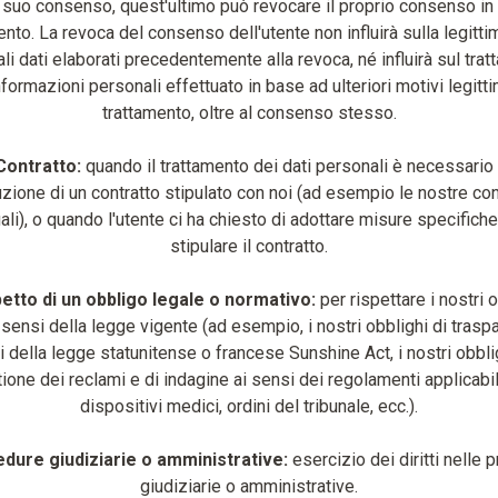
 suo consenso, quest'ultimo può revocare il proprio consenso in 
to. La revoca del consenso dell'utente non influirà sulla legittim
li dati elaborati precedentemente alla revoca, né influirà sul tra
nformazioni personali effettuato in base ad ulteriori motivi legittim
trattamento, oltre al consenso stesso.
Contratto:
quando il trattamento dei dati personali è necessario
zione di un contratto stipulato con noi (ad esempio le nostre co
uali), o quando l'utente ci ha chiesto di adottare misure specifiche
stipulare il contratto.
etto di un obbligo legale o normativo:
per rispettare i nostri 
i sensi della legge vigente (ad esempio, i nostri obblighi di trasp
 della legge statunitense o francese Sunshine Act, i nostri obbli
ione dei reclami e di indagine ai sensi dei regolamenti applicabil
dispositivi medici, ordini del tribunale, ecc.).
dure giudiziarie o amministrative:
esercizio dei diritti nelle 
giudiziarie o amministrative.