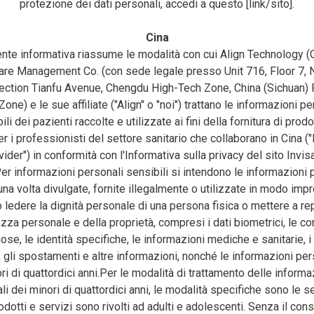
protezione dei dati personali, accedi a questo [link/sito].
Cina
nte informativa riassume le modalità con cui Align Technology 
are Management Co. (con sede legale presso Unit 716, Floor 7, 
ection Tianfu Avenue, Chengdu High-Tech Zone, China (Sichuan) P
Zone) e le sue affiliate ("Align" o "noi") trattano le informazioni pe
ili dei pazienti raccolte e utilizzate ai fini della fornitura di prodo
er i professionisti del settore sanitario che collaborano in Cina ("
ider") in conformità con l'Informativa sulla privacy del sito Invis
er informazioni personali sensibili si intendono le informazioni 
una volta divulgate, fornite illegalmente o utilizzate in modo impr
ledere la dignità personale di una persona fisica o mettere a re
ezza personale e della proprietà, compresi i dati biometrici, le co
iose, le identità specifiche, le informazioni mediche e sanitarie, i
i, gli spostamenti e altre informazioni, nonché le informazioni per
ri di quattordici anni.Per le modalità di trattamento delle informa
i dei minori di quattordici anni, le modalità specifiche sono le s
odotti e servizi sono rivolti ad adulti e adolescenti. Senza il co