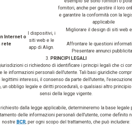
esempio se sono fornitori o pote
fornitori, anche per gestire il loro o
e garantire la conformità con la leg
applicabile
Migliorare il design di siti web e
I dispositivi, i
in Internet o
siti web e le
n rete
Affrontare le questioni informat
app di Align.
Presentare annunci pubblicitar
3.
PRINCIPI LEGALI
iurisdizioni ci richiedono di identificare i principi legali che ci c
are le informazioni personali dell'utente. Tali basi giuridiche comp
i legittimi interessi, il consenso da parte dell'utente, l'esecuzione
, un obbligo legale e diritti procedurali, o qualsiasi altro principio
sensi della legge vigente.
richiesto dalla legge applicabile, determineremo la base legale p
ttamento delle informazioni personali dell'utente, come definito n
nostre
BCR
, per ogni scopo del trattamento, che può includere: