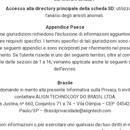
Accesso alla directory principale della scheda SD:
utilizz
l'analisi degli arresti anomali.
Appendice Paese
ne giurisdizioni richiedono l'inclusione di informazioni aggiuntiv
e requisiti specifici. I termini specifici di tali giurisdizioni sono
le seguenti appendici e sono incorporati per riferimento nel pres
nto. Se l'utente risiede in uno dei seguenti territori, oltre al co
le delle sezioni da 1 a 16, verranno applicate anche le seguenti 
dell'avviso.
Brasile
 domande in merito alla presente Informativa sulla Privacy, ti invi
contattare:ALIGN TECHNOLOGY DO BRASIL LTDA.
a Justina, nº 660, Conjuntos 71 a 74 – Vila Olímpia – CEP: 0454
Paulo/SP – Brasilprivacidade@aligntech.com
iori informazioni o per esercitare uno qualsiasi dei tuoi diritti in 