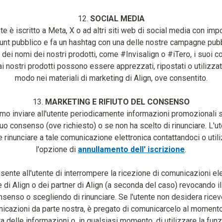
12.
SOCIAL MEDIA
nte è iscritto a Meta, X o ad altri siti web di social media con imp
unt pubblico e fa un hashtag con una delle nostre campagne pub
 dei nomi dei nostri prodotti, come #Invisalign o #iTero, i suoi 
 ai nostri prodotti possono essere apprezzati, ripostati o utilizzati
modo nei materiali di marketing di Align, ove consentito.
13.
MARKETING E RIFIUTO DEL CONSENSO
o inviare all'utente periodicamente informazioni promozionali s
uo consenso (ove richiesto) o se non ha scelto di rinunciare. L'u
rinunciare a tale comunicazione elettronica contattandoci o util
l'opzione di
annullamento dell' iscrizione
.
sente all'utente di interrompere la ricezione di comunicazioni el
e di Align o dei partner di Align (a seconda del caso) revocando il
nsenso o scegliendo di rinunciare. Se l'utente non desidera ricev
icazioni da parte nostra, è pregato di comunicarcelo al momento
ta delle informazioni o, in qualsiasi momento, di utilizzare la funz